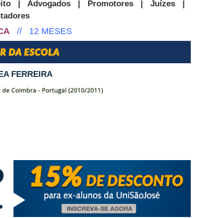
direito | Advogados | Promotores | Juízes |
tadores
CA
// 12 MESES
EA FERREIRA