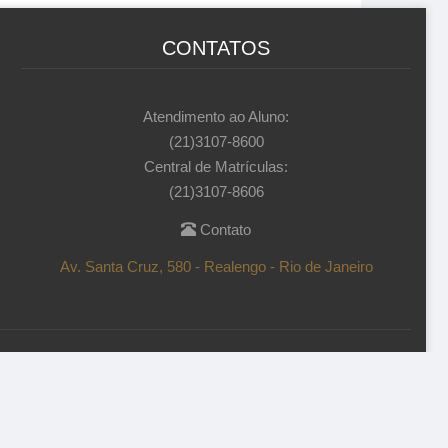
CONTATOS
Atendimento ao Aluno:
(21)3107-8600
Central de Matrículas:
(21)3107-8606
Contato
Av. Santa Cruz, 580 - Realengo - Rio de Janeiro