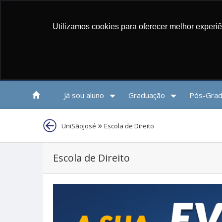
PORT
Utilizamos cookies para oferecer melhor experi
Já sou aluno
Graduação
Pós-Grad
»
UniSãoJosé
Escola de Direito
Escola de Direito