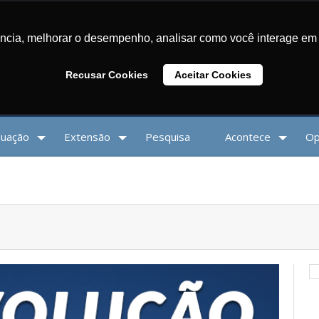
Matrícula
Senha
AL UNISÃOJOSÉ
ência, melhorar o desempenho, analisar como você interage em 
Recusar Cookies
Aceitar Cookies
uação
Extensão
Pesquisa
Acontece
Op