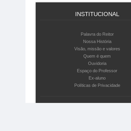
INSTITUCIONAL
Palavra do Reitor
Nossa História
Visão, missão e valores
Quem é quem
Ouvidoria
Espaço do Professor
Ex-aluno
Políticas de Privacidade
© UniSãoJosé - 2026