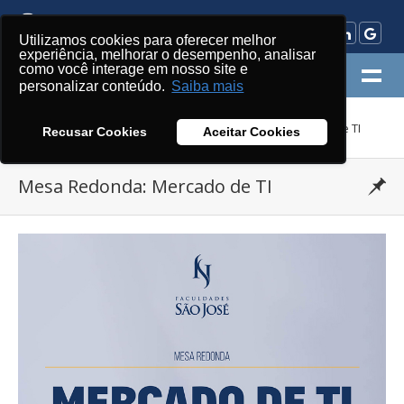
Utilizamos cookies para oferecer melhor
experiência, melhorar o desempenho, analisar
como você interage em nosso site e
MENU
personalizar conteúdo.
Saiba mais
»
»
UniSãoJosé
Acontece
Mesa Redonda: Mercado de TI
Recusar Cookies
Aceitar Cookies
Mesa Redonda: Mercado de TI