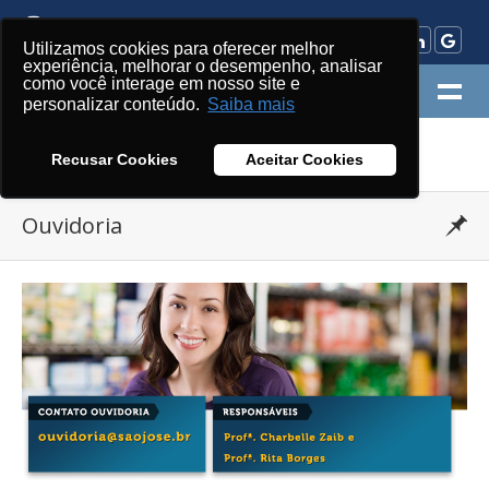
Utilizamos cookies para oferecer melhor
experiência, melhorar o desempenho, analisar
como você interage em nosso site e
MENU
personalizar conteúdo.
Saiba mais
»
»
UniSãoJosé
Institucional
Ouvidoria
Recusar Cookies
Aceitar Cookies
Ouvidoria