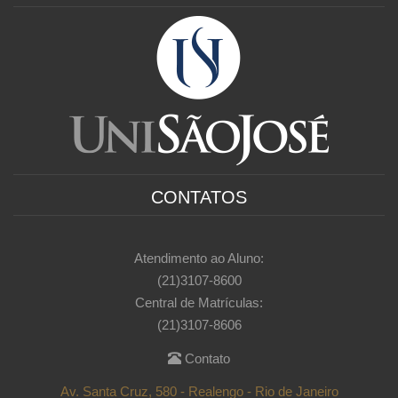
CONTATOS
Atendimento ao Aluno:
(21)3107-8600
Central de Matrículas:
(21)3107-8606
Contato
Av. Santa Cruz, 580 - Realengo - Rio de Janeiro