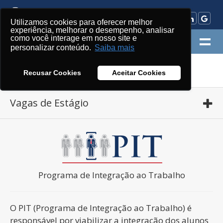
Utilizamos cookies para oferecer melhor
experiência, melhorar o desempenho, analisar
como você interage em nosso site e
MENU
personalizar conteúdo.
Saiba mais
»
UniSãoJosé
Vagas de Estágio
Recusar Cookies
Aceitar Cookies
Vagas de Estágio
Programa de Integração ao Trabalho
O PIT (Programa de Integração ao Trabalho) é
responsável por viabilizar a integração dos alunos