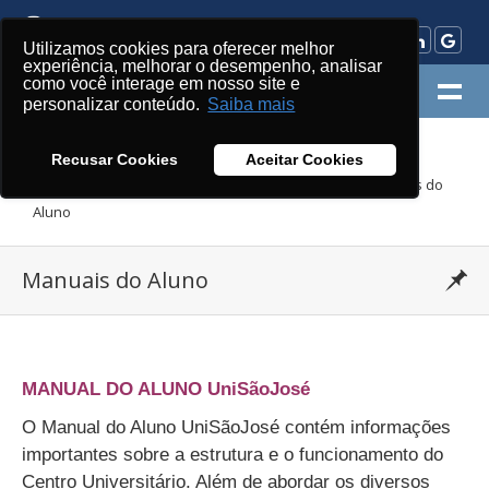
Utilizamos cookies para oferecer melhor
experiência, melhorar o desempenho, analisar
como você interage em nosso site e
MENU
personalizar conteúdo.
Saiba mais
Recusar Cookies
Aceitar Cookies
»
»
»
UniSãoJosé
Já Sou Aluno
Manuais do Aluno
Manuais do
Aluno
Manuais do Aluno
•
MANUAL DO ALUNO UniSãoJosé
O Manual do Aluno UniSãoJosé contém informações
importantes sobre a estrutura e o funcionamento do
Centro Universitário. Além de abordar os diversos