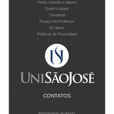
Visão, missão e valores
Quem é quem
Ouvidoria
Espaço do Professor
Ex-aluno
Políticas de Privacidade
CONTATOS
Atendimento ao Aluno: